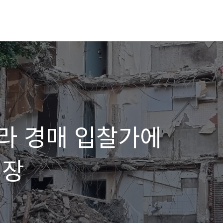
라 경매 입찰가에
임장