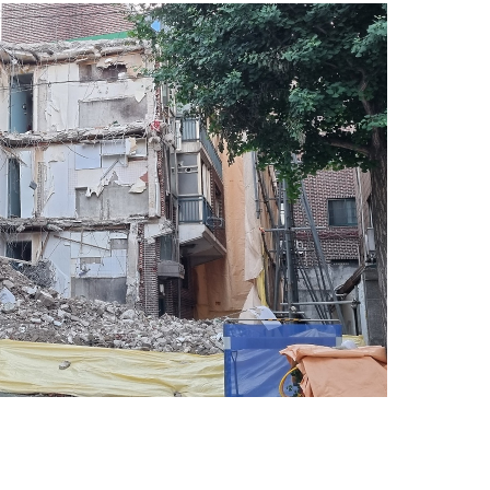
인
기
글