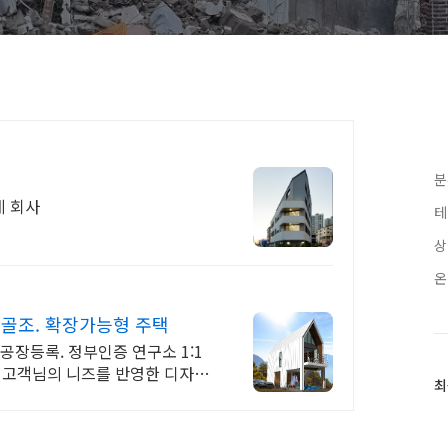
분
계 회사
테
상
온
골조. 확장가능형 주택
장등록. 정부인증 연구소 1:1
고객님의 니즈를 반영한 디자인
최
최
근
글
과