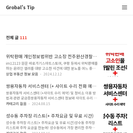
Grobal's Tip
전체 글
111
위탁판매 개인정보법위반 고소장 전주완산경찰서
im12123 게시글 중국사이트 고소 온라인 정보
im12123 원문 바로가기스마트스토어, 쿠팡 등에서 위탁판매를
하는 온라인 셀러를 대량 고소한 사건에 대한 분노를 어느 중국
인으로 추정되는 인물이 im12123 사이트에 게시글 올렸
상업 부동산 정보 모음
2024.12.12
다. 1500명 가까이 되는 온라인 셀러들을 "개인정보법위반" 이
라는 하나의 같은 이유로 고소한 사람은 1명 또는 2명 정도로 파
쌍용자동차 서비스센터 (+ 사이트 수리 전화 예
악하는 것 같다. 도매매, 도매꾹과 같은 도매사이트를 활용한 판
약)
쌍용자동차 서비스센터 (+사이트 수리 예약) 및 정비소 이용 방
매자들은 물론, 여러형태의 위탁판매를 한 온라인셀러들을 위협
법과 관련 궁금증쌍용자동차 서비스센터 정보와 사이트 수리 예
하고 있다고 글에서는 말하고 있다. 조회수가 빠르게 오르고 있
약 방법! 쌍용자동차 정비소 이용 팁과 관련 궁금증을 해결하세
으며, 원문은 다음과 같다.
카테고리 없음
2024.08.15
요. 전국 서비스센터 위치와 이용 방법을 안내합니다. 목차쌍용
자동차 서비스센터 소개쌍용자동차 서비스센터 이용 방법2.1 온
성수동 주차장 리스트(+ 주차요금 및 무료 시간)
라인 수리 예약 방법2.2 전화 예약 및 방문 예약 절차전국 쌍용
성수동 주차장 리스트(+ 주차요금 및 무료 시간)성수동 주차장
자동차 서비스센터 위치 안내3.1 서울 지역 서비스센터3.2 경기
리스트와 주차 요금을 한눈에! 성수동에서 가장 편리한 주차장
도 지역 서비스센터3.3 지방 주요 도시 서비스센터쌍용자동차
을 찾고, 길찾기 링크로 쉽게 이동하세요. 주차 걱정 없이 성수동