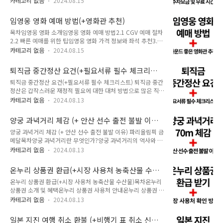
서비스센터에서 제공하는 주요 서비스4.1 정기점검 및 부품 교
카테고리 없음
2024.08.15
나들이를 즐기세요. 목차성수동 주차장 소개 및 주차 문제 해결
체4.2 사고 수리 및 판금 도색4.3 차량 진단 및 유지 보수 서비스
팁성수동 주요 주차장 리스트2.1 성락성결교회 주차장2.2 서울
쌍용자동차 정비소 이용 시 자주 묻는 질문마무리 1. 쌍용자동차
임영웅 영화 예매 방법(+영화관 추천)
숲 한라시그마밸리 2차 주차장2.3 성수역 3번 출구 공영주차장
서비스센터 소개쌍용자동차..
목차임영웅 영화 소개임영웅 영화 예매 방법2.1 CGV 예매 절차
2.4 성수 2가 3동 주차장2.5 성수 2가 1동 주차장2.6 KT성수분
2.2 빠른 예매를 위한 팁임영웅 영화 가격 정보와 좌석 추천3.1
국 노상 공영주차장성수동 주차장 길찾기 링크 및 요금 안내3.1
IMAX, 스크린X 가격 정보3.2 추천 좌석 위치임영웅 영화 상영관
주차 요금 및 할인 정보3.2 길찾기 링크로 쉽게 주차장 찾기성수
카테고리 없음
2024.08.15
추천4.1 서울 지역 상영관4.2 전국 주요 상영관시사회 일정 및
동 주차장 선택 시 유의사항마무리 1. 성수동 주차장 소개 및 주
무대 인사 정보 "임영웅 영화 예매 방법과 추천 영화관 정보! 빠
차 문제 해결 팁성수동은 트렌디한 카페거리와 서울숲 등으로 유
퇴직금 중간정산 요건(+필요서류 필수 체크리스
르게 예매하는 방법과 IMAX, 스크린X 상영관 추천까지, 임영웅
명하여 많..
트)
퇴직금 중간정산 요건(+필요서류 필수 체크리스트) 퇴직금 중간
팬들을 위한 필수 가이드." 👉 임영웅 영화 시간표 바로가기 1.
정산은 갑작스러운 재정적 필요에 대한 대처 방법으로 많은 직장
임영웅 영화 소개임영웅 영화 예매 방법에 대해 알아보기 전에,
인들이 고려하는 제도입니다. 그러나 이 제도를 활용하기 위해서
먼저 영화에 대해 간단히 소개하겠습니다. 임영웅의 대규모 콘서
카테고리 없음
2024.08.13
는 법적으로 정해진 퇴직금 중간정산 요건을 충족해야 하며, 필
트를 담은 영화 은 2024년 8월 28일 전국 CGV에서 단독 개봉
요한 서류를 정확하게 준비해야 합니다. 이 글에서는 퇴직금 중
됩니다. 이 영화는 임영웅의 뜨거웠던 공연 현장..
양궁 과녁거리 체감 (+ 안산 선수 출전 불발 이
간정산 요건, 필요한 서류, 신청 절차 및 장단점 등에 대해 자세
유) 파리올림픽 금메달
양궁 과녁거리 체감 (+ 안산 선수 출전 불발 이유) 파리올림픽 금
히 알아보겠습니다. 목차퇴직금 중간정산 요건퇴직금 중간정산
메달목차양궁 과녁거리란 무엇인가?양궁 과녁거리의 역사와 규
신청 절차퇴직금 중간정산이란?퇴직금 중간정산의 장점과 단점
칙양궁 과녁거리 체감: 선수들이 느끼는 난이도안산 선수의 파리
정산 시 고려해야 할 사항자주 묻는 질문 (FAQ) 퇴직금 계산기
카테고리 없음
2024.08.13
올림픽 출전 불발 이유파리올림픽에서 금메달을 획득한 한국 양
고용노동부 바로가기 1. 퇴직금 중간정산 요건 퇴직금 중간정산
궁 선수들양궁 과녁거리와 올림픽 성적 간의 상관관계결론: 한국
은 일정한 요건을 충족하는 경우에만 가능합니다. 이는 무분별한
온누리 상품권 환급(+시장 사용처 농축산물 수산
양궁의 미래와 도전 1. 양궁 과녁거리란 무엇인가? 양궁 과녁거
중간정산으로 인한 노후자금 부족을 방..
물)
온누리 상품권 환급(+시장 사용처 농축산물 수산물)목차온누리
리는 양궁 경기에서 화살을 쏘는 선수와 과녁 사이의 거리를 의
상품권 소개 및 혜택온누리 상품권 사용처 안내온누리 상품권 환
미합니다. 이는 양궁 경기의 난이도를 결정하는 중요한 요소 중
급 행사 참여 방법온누리 상품권 대상 품목 (농축산물, 수산물)온
하나입니다. 올림픽 양궁 경기에서는 과녁거리가 70미터로 설정
카테고리 없음
2024.08.13
누리 상품권 사용 시 주의사항온누리 상품권 환급 시 자주 묻는
되어 있으며, 이는 세계적으로 표준화된 거리입니다. 선수들은
질문 (FAQ)온누리 상품권 활용 팁 및 결론 온누리상품권 전통시
70미터 떨어진 과녁을 향해 화살을 쏘며, 과녁 중앙에 최대한 근
일본 지진 여행 취소 환불 (+비행기 표 취소 신청