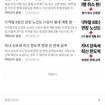
장 찾기 바로가기 1. 온누리 상품권 소개 및 혜택 온누리 상품권
접하게 맞추는 것이 목표입니다. 양..
방법)
일본 지진 여행 취소 환불 (+비행기 표 취소 신청 방법) 목차일
은 전통시장과 지역 상권을 활성화하기 위해 정부가 발행하는 특
본 지진의 현재 상황일본 여행 시 지진 발생의 위험성일본 지진
별한 상품권입니다. 이 상품권은 다양한 사용처에서 사용할 수
으로 인한 비행기 환불 방법항공사 정책 확인하기고객센터에 문
있으며, 특히 지역 경제를 활성화하는 데 중요한 역할을 합니다.
카테고리 없음
2024.08.13
의하기서류 준비하기비행기 취소 시 주의사항여행 보험의 중요
온누리 상품권은 지류, 모바일, 카드형으로 제공되며, 발행일로
성일본 지진 대비 방법기본 준비물 갖추기안전한 장소 지정하기
부터 5년 동안 유효합니다.온누리 상품권의 주요 혜택 중 하나는
지하철 8호선 연장 노선도 (+암사 별내 개통 완
비상 연락처 관리하기지진 훈련 참여하기지진 발생 시 행동 요령
사용 시 할인을 받을 ..
료)
지하철 8호선 연장 노선도 (+암사 별내 개통 완료) 지하철 8호선
일본 지진에 대한 최신 정보 확인 방법결론 및 추천 1. 일본 지
은 서울과 경기도 지역을 잇는 중요한 대중교통 수단으로, 특히
진의 현재 상황최근 일본에서 발생한 연이은 지진으로 인해 많은
수도권 동북부 지역 주민들에게 큰 편의를 제공하고 있습니다.
여행객들이 일본 여행 계획을 재고하고 있습니다. 일본은 지진
카테고리 없음
2024.08.13
2024년 8월 10일, 지하철 8호선의 연장 노선인 별내선이 드디
발생이 잦은 지역으로, 특히 2024년 8월 8일에 발생한 진도 8.1
어 개통되었습니다. 이번 개통은 경기도 구리시와 남양주시 지역
도의 대규모 지진은 여행객들에게 큰 충격을 주었습니다. 이와
자녀 상속세 최신 한도액 변경 된 면제 금액
의 교통 접근성을 획기적으로 개선하고, 지역 발전에 기여할 것
같은 상황에서 일본 여행을..
자녀 상속세 최신 한도액 변경 된 면제 금액상속세는 사망으로
으로 기대됩니다. 이번 글에서는 지하철 8호선 연장 노선도와 개
인해 재산이 상속되는 경우 그 재산에 부과되는 세금으로, 상속
통에 따른 다양한 변화를 구체적으로 살펴보겠습니다. 지하철 8
인의 경제적 부담을 완화하기 위한 다양한 공제 제도가 마련되어
호선 연장선 확인 바로가기 1. 지하철 8호선 연장 노선 개요 지
카테고리 없음
2024.08.12
있습니다. 특히 자녀 상속세 면제 한도액과 공제금액은 많은 관
하철 8호선은 기존에 성남시 모란역에서 서울 강동구 암사역까
심을 받고 있으며, 최근 정부의 세법 개정안으로 인해 큰 변화를
지 운행되었습니다. 이번에 연장된 별내선은 강동구 암사역에서
겪고 있습니다. 이번 글에서는 상속세의 기본 개념과 함께, 자녀
시작하여 구리시와 남양주..
더보기
상속세 면제 한도액의 최신 변경사항과 그 경제적 영향에 대해
살펴보겠습니다. 1. 상속세란?상속세는 사망자가 남긴 재산이
상속인에게 이전될 때 부과되는 세금입니다. 상속세의 과세 대상
은 사망자가 거주자일 경우 국내외 모든 상속재산이며, 비거주자
인 경우 국내에 있는 상속재산에 한정됩니다. 상속세 납세 의무
자는 상속인과 유언이나 증여 계약..
관련사이트