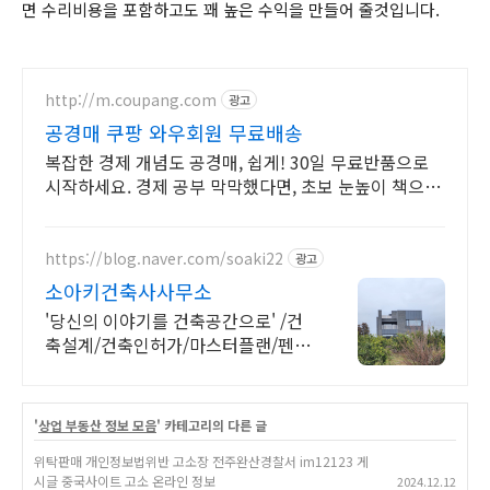
면 수리비용을 포함하고도 꽤 높은 수익을 만들어 줄것입니다.
http://m.coupang.com
광고
공경매 쿠팡 와우회원 무료배송
복잡한 경제 개념도 공경매, 쉽게! 30일 무료반품으로
시작하세요. 경제 공부 막막했다면, 초보 눈높이 책으로
현명한 선택을 쿠팡에서!
https://blog.naver.com/soaki22
광고
소아키건축사사무소
'당신의 이야기를 건축공간으로' /건
축설계/건축인허가/마스터플랜/펜션
단지/주택단지
'
상업 부동산 정보 모음
' 카테고리의 다른 글
위탁판매 개인정보법위반 고소장 전주완산경찰서 im12123 게
시글 중국사이트 고소 온라인 정보
2024.12.12