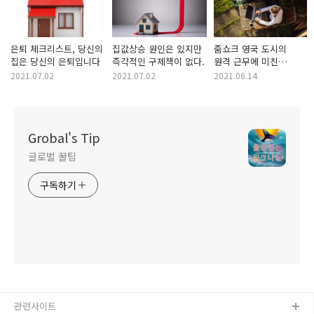
은퇴 체크리스트, 당신의
집값상승 원인은 있지만
줌쇼크 영국 도시의
집은 당신의 은퇴입니다
즉각적인 구제책이 없다.
원격 근무에 미친
영향과 변화
2021.07.02
2021.07.02
2021.06.14
Grobal's Tip
글로벌 꿀팁
구독하기
관련사이트