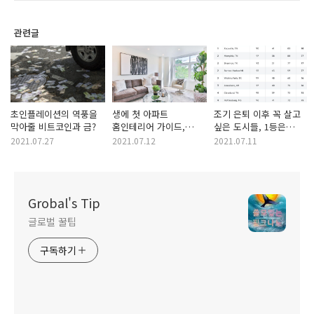
관련글
초인플레이션의 역풍을
생에 첫 아파트
조기 은퇴 이후 꼭 살고
막아줄 비트코인과 금?
홈인테리어 가이드,
싶은 도시들, 1등은
공간에 대한 이해
테네시
2021.07.27
2021.07.12
2021.07.11
Grobal's Tip
글로벌 꿀팁
구독하기