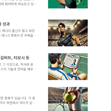
부응하며 화려하게 떠오르고 있
라고 부르고 있으며, 그의
확보했습니다. 이 블로그 포
깊이 있게 분석해보겠습니
에서 태어났습니다. 테니스의
과 성과
배출되었지만, 알카라즈는
e)은 캐나다 출신의 젊고 유망
니스 선수였고, 어린 시절
며 테니스계에서 큰 주목을
라즈는 4살 때 처음 라켓
 많은 팬들과 전문가들에게
페릭스 오제-알리아심의 돌
릭스 오제-알리아심의 초
8일, 캐나다 퀘벡주 몬트리올
 길버트, 티모시 등
어난 재능을 보였고, 그의
습니다. 그의 아버지는 베냉
 그 이상으로, 역사와 문
다. 어머니 마리 오제..
니스의 기술과 전략을 배우
통해 더 깊은 이해와 감동
련 서적과 영화를 추천하여
 유익한 정보를 제공하고자
 단계에서는 약 4096개의
. 테니스 관련 서적 추
설적인 테니스 선수 안드레 애거
한 종류가 있습니다. 각 종
적인 삶의 고난과 승리에 대
 가지 측면에서 차이가 있으
영향을 미칩니다. 이번 포