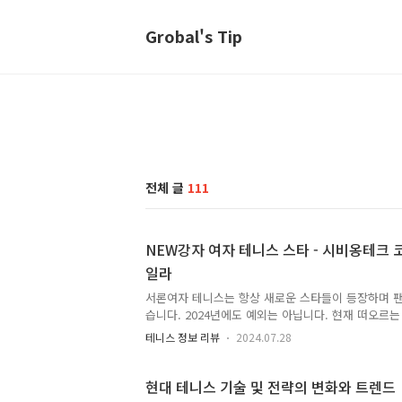
Grobal's Tip
전체 글
111
NEW강자 여자 테니스 스타 - 시비옹테크 
일라
서론여자 테니스는 항상 새로운 스타들이 등장하며 
습니다. 2024년에도 예외는 아닙니다. 현재 떠오르
난 실력과 독특한 매력으로 테니스계를 뒤흔들고 있습
테니스 정보 리뷰
2024.07.28
2024년에 주목해야 할 차세대 여자 테니스 스타들을
과와 경기 스타일을 살펴보겠습니다. 1. 이가 시비옹테크 
및 주요 성과이가 시비옹테크는 폴란드 출신으로, 20
현대 테니스 기술 및 전략의 변화와 트렌드
하며 주목을 받았습니다. 그녀는 그 후 꾸준히 좋은 