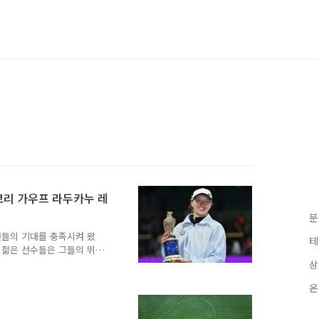
코리 가우프 라두카누 레
분
팬들의 기대를 충족시켜 왔
테
는 젊은 선수들은 그들의 뛰어
니다. 이 포스팅에서는
상
 소개하고, 그들의 주요 성
온
(Iga Świątek)배경
20년 프랑스 오픈에서 우승
성적을 내며, 여자 테니스의