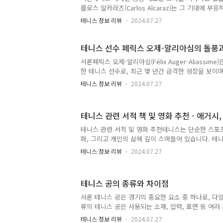
더러는 20개..
를로스 알카라즈(Carlos Alcaraz)는 그 기대에 
습니다. 많은 사람들이 그를 "테니스의 새로운 황제"
테니스 정보 리뷰
2024.07.27
탁월한 경기력과 독특한 스타일은 이미 수많은 팬을 
스팅에서는 알카라즈의 성장 비결과 경기 스타일을 
다. 성장 배경카를로스 알카라즈는 2003년 스페인
테니스 선수 페릭스 오제-알리아심의 돌풍
나라로 알려진 스페인에서는 많은 테니스 스타들이 
서론페릭스 오제-알리아심(Félix Auger-Aliassim
그 중에서도 특별한 존재입니다. 그의 아버지 또한 테
한 테니스 선수로, 최근 몇 년간 급격한 성장을 보이
부터 테니스에 대한 열정과 재능을 보여왔습니다. 알카
받고 있습니다. 그의 뛰어난 경기력과 꾸준한 성장은
을 잡았고,..
테니스 정보 리뷰
2024.07.27
깊은 인상을 남겼습니다. 이번 블로그 포스팅에서는 
풍과 성과에 대해 심도 있게 살펴보고자 합니다. 페
기 생애와 배경페릭스 오제-알리아심은 2000년 8월 
테니스 관련 서적 책 및 영화 추천 - 애거시,
에서 태어났습니다. 그는 어린 시절부터 테니스에 뛰
아버지인 샘 아리(Ali)와 함께 테니스 훈련을 시작했
테니스 관련 서적 및 영화 추천테니스는 단순한 스포츠
출신으로, 페릭스의 테니스 경력에 큰 영향을 미쳤습니
화, 그리고 개인의 삶에 깊이 스며들어 있습니다. 테
는 것 외에도, 이 스포츠에 영감을 주는 책과 영화를 
테니스 정보 리뷰
2024.07.27
을 얻을 수 있습니다. 이번 포스팅에서는 테니스 관
테니스 팬들이나 이 스포츠에 관심 있는 독자들에게
합니다. 이 포스팅은 두 단계로 나누어 작성되며, 이번
테니스 공의 종류와 차이점
토큰을 사용하여 추천 서적과 영화의 절반을 다룹니다
천 "Open" by Andre Agassi내용: 이 책은 전
서론 테니스 공은 경기의 중요한 요소 중 하나로, 다양
시의 자서전으로, 그의 테니스 경력뿐만 아니라 개인
류의 테니스 공은 사용되는 소재, 압력, 표면 등 여러
한..
며, 이러한 차이점은 경기의 속도와 플레이 스타일에 
테니스 정보 리뷰
2024.07.27