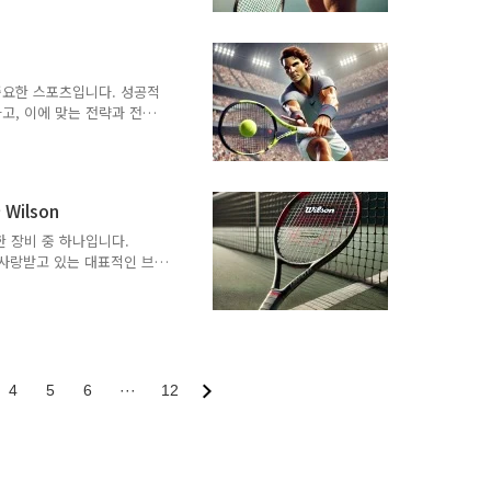
해 자세히 알아보겠습니
ized Balls)압력 공은 가
내부에 공기를 압축하여 만들
내부 압력: 내부에 공기를
 빠르고 높은 바운드를 제
중요한 스포츠입니다. 성공적
기간 후 성능이 떨어집..
고, 이에 맞는 전략과 전술
본적인 테니스 전략과 전술
을 설명하겠습니다. 1단계:
브 전략서브는 테니스 경기
상대방을 압박하고, 리턴하기
Wilson
칙 서브, 서브 앤 발리 등
사하여 상대방의 리턴을 어
 장비 중 하나입니다.
양하게 변화시켜 상대방을 혼
게 사랑받고 있는 대표적인 브
 주요 라켓 모델과 특징을 비
도움을 드리고자 합니
X는 1946년에 설립된 일본
분야에서 세계적인 인지도를
하며, 많은 프로 선수들이
주요 모델 및 특징 01.
4
5
6
···
12
 사용하여..