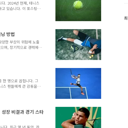
 2024년 현재, 테니스
드 슬램 타이틀을 여러 번
하고 있습니다. 이 포스팅에
 입증했습니다. 경기 스타
렌드를 살펴보고, 이러한 변
최
최
1. 기술의 혁신 라켓 기
근
, 최근 몇 년간 급격한 발
글
력한 타구력을 제공하며, 다
이닝 방법
과
. 이러한 라켓 기술의 발전
인
게 하여 경기의 수준을 높
다양한 부상의 위험에 노출
기
에서 데이터 분석의 중요성
있으며, 장기적으로 경력에
글
 회복은 모든 테니스 선수
선수들이 부상을 예방하고,
트레이닝 방법들을 살펴보겠
동근력 강화 운동은 부상을
과 인대를 보호하며, 급작
 선수들은 주로 다리, 코
 한 명으로 꼽힙니다. 그
스쿼트와 런지: 하체 근력을
테니스 팬들에게 큰 감동을
. 2024년, 페더러는 공
남겼습니다. 이 포스팅에서
성이 있는 선수들을 살펴보
는 1981년 스위스 바젤에
 성장 비결과 경기 스타
 재능을 보였으며, 1998
부족으로 인한 기복이 있었지
시작했습니다. 주요 성과페
다. 최근 몇 년 동안, 카