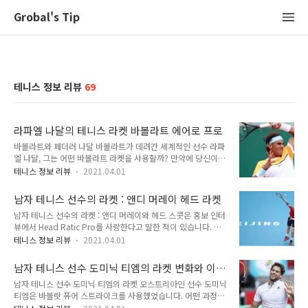
Grobal's Tip
테니스 정보 리뷰
69
라파엘 나달의 테니스 라켓 바볼라트 에어로 프로
바볼라트와 페더러 나달 바볼라트가 데려간 세계적인 선수 라파
엘 나달, 그는 어떤 바볼라트 라켓을 사용할까? 만약에 당신이
에릭 바볼라트에게 그의 증조할아버지의 회사를 세계적인 테니
테니스 정보 리뷰
2021.04.01
스 브랜드로 만드는 데 도움을 준 사람이 누구냐고 물어본다면,
그는 당신에게 라파엘 나달이라고 대답할 것입니다. 라파엘 나달
남자 테니스 선수의 라켓 : 앤디 머레이 헤드 라켓
은 20회 그랜드슬램 챔피언이 되고, 2004년 투어에 뛰어든 이
남자 테니스 선수의 라켓 : 앤디 머레이와 헤드 스콧은 홍보 인터
후 줄곧 바볼라트 프레임을 사용해 왔습니다. 2000년대 초반부
뷰에서 Head Ratic Pro를 사랑한다고 말한 적이 있습니다. 머
터 전 세계적으로 바볼라트의 인기가 크게 상승한 데에는 전적으
레이가 정말로 사용하는 테니스 라켓은 무엇일까요? 어떤 사람
로 그의 이력이 한 몫 했다고 볼 수 있습니다. 하지만 나달은 그
테니스 정보 리뷰
2021.04.01
들에게는 앤드류 배런 머레이 선수가 역사상 최고의 영국 스포츠
들의 라인업에서 실제로 어떤 라켓을 사용하나요? 퓨어 에어로
맨이고, 또 어떤 사람들에게는 그저 지루한 스코틀랜드 테니스
인가요? 그는 경기에서 Babolat Play Sensor를 사용한 적이
남자 테니스 선수 도미닉 티엠의 라켓 변화와 이
선수일 수 있습니다. 이러한 평가들과 관계없이 이 선수가 그랜
있었나요? 한 번 살펴보겠..
유
남자 테니스 선수 도미닉 티엠의 라켓 오스트리아인 선수 도미닉
드 슬램 3개와 상금만으로 6천만 달러를 이루기까지 그가 사용
티엠은 바볼랏 퓨어 스트라이크를 사용했었습니다. 어떤 과정을
했던 테니스 라켓은 무엇일까요? 앤디 머레이는 주니어선수 시
통해 선수에게 맞춤화되었을까요? 이 플레이의 가장 깨끗한 기