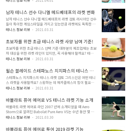
절때부터 헤드의 브랜드 홍보대사로 일해 왔습니다. Head
테니스 정보 리뷰
2021.04.01
술 중 하나는 도미닉 티엠이 2020 년 US 오픈에서 그의 첫 그랜
Radiat 라켓과 특히 Head Graphne 360 Radiac Pro를 지지
드 슬램 우승을 차지하는 데 도움이 되었습니다. 그리고 그의 라
하는 유명한 선수들 중 한 명입니다. 이 라켓이 정말 그가 선택한
남자 테니스 선수 다니엘 메드베데프의 라켓 변화
켓 스폰서인 바볼라트가 이 우승에서 충분한 공여를 했다고 할
라켓인지, ..
남자 테니스 선수 다니엘 메드베데프의 라켓 검토 러시아인 선수
만한 큰 타이틀을 만들었습니다. 그러나 도미닉 티엠은 프랑스경
들이 특이한 게임스타일을 가지고 있는만큼 라켓에도 독특한 점
기에서 영광스러운 백핸드 우승을 했을때 실제로 어떤 프레임 라
이 있을까요? 러사아인들의 테니스 게임에 대해서 설명하기에
켓을 사용했나요? 오스트리아 선수의 테니스 라켓을 자세히 살
테니스 정보 리뷰
2021.03.31
비정통적이지만 효과적인 것은 다니엘 메드베데프를 묘사하는
펴 보겠습니다. 도미닉 티엠이 사용하는 라켓은 무엇인가요? 도
가장 좋은 방법입니다. 지난 2년 동안 다니엘 메드베데프는 토너
미닉 티엠은 바볼라트의 퓨어 스트라이크 라인의 얼굴이었습니
초보자를 위한 초급 테니스 라켓 사양 남여 기준!
먼트 추첨이 이루어지는 경기에서 누구도 그들의 섹션에서 만나
다. 현재 우리에게 알려진 3세대 순수 ..
초보자를 위한 초급 테니스 선택 기준 대부분의 제조업체는 초보
고 싶지않은 선수 중 한 명이 되었습니다. 6피트 6인치의 러시아
자 대상을 위한 라켓 라인이 있지만, 꼭 사용해야 할까요? 테니
인은 큰 서브와 다재다능한 백핸드를 가지고 있습니다. 다니엘
스 세계에 처음 입문하여 익숙하지 않은 경우 어떤 라켓을 사용
메드베데프는 투어에서 다른 사람들처럼 포핸드를 찰싹 때리는
테니스 정보 리뷰
2021.03.31
할지 선택하는 것은 매우 어려운 일로 보일 수 있습니다. 노련한
것처럼 보이지만 수많은 상대들이 받아치기 어려운 플레이 스타
선수에게 조언을 구하면 스윙 웨이트, 프레임 강성 및 스트링 패
일을 이루기 위해 어떤 라켓으로 사용하는지 한번 알아봅시다 메
윌슨 블레이드 스테파노스 치치파스의 테니스 라
턴과 같은 용어에 휩싸 일 수 있습니다. 한편 다른 초보자들은 본
드베데프 선수가 실제로 경기에서 사용하는 테니스 라..
켓
스테파노스 치치파스의 테니스 라켓 검토 그리스인은 어떤 테니
인들이 찾을 수 있는 가장 저렴한 라켓을 골라 공을 치기 시작하
스 라켓을 사용할까요? 스윙하는 데 헤카클레스의 힘이 필요하
기도 합니다. 1년에 두 번 정도하는 취미라면 괜찮지만, 더 자주
나요? 전직 프로 선수 어머니이자 전임 테니스 코치인 아버지에
실력을 올리고 플레이하고 싶다면 더 신중하게 구매하고 올바른
테니스 정보 리뷰
2021.03.31
게서 태어난 스테파노스 치치파스가 프로 테니스 서킷이 되는 과
장비로 시작하면 테니스라는 스포츠를 더 많이 즐길 수 있을 것
정은 다소 불가피한 일이었습니다. 그리스인은 2017 년 말 첫
입니다. 초보자 라켓에 대한이 짧은 가이드를 통해 라켓 선택 과
바볼라트 퓨어 에어로 VS 테니스 라켓 기능 소개
ATP 경기에서 우승했고, 그 이후로 줄곧 랭킹을 끌어올렸습니
정을 훨씬 간단하게 설명..
바볼라트 라켓 에어로 라인 2007 년에 소개되었을 때 Aero
다.하지만 그가 지금까지 통산 5승과 그랜드슬램 준결승 3승을
Storm으로 알려진 Babolat Pure Aero VS는 수년 동안 몇 가
기록하는 데 도움이 된 라켓은 어떤것을 사용했을까요? 한번 알
지 중요한 변화를 선보였습니다. 이 2020년 업데이트를 통해
아보겠습니다. 치치파스는 윌슨(Wilson)의 Blade 98 V7 18 x
테니스 정보 리뷰
2021.03.30
Babolat은 약간 더 무거운 무게, 더 많은 헤드 라이트 밸런스 및
20 라켓을 후원을 받았습니다. 이것이 그가 실제로 맞춤형으로
전략적 위치에서 더 두꺼운 빔을 포함하여 몇 가지 주요 사양을
사용하는 라켓입니다. '블레이드 Blade 98'은 그의 모든 프로 경
바볼라트 퓨어 에어로 투어 2019 라켓 기능