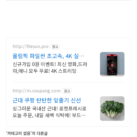
http://filesun.pro
광고
올림픽 파일썬 초고속, 4K 실시
간 보기!
신규가입 0원 이벤트! 최신 영화,드라
마,애니 모두 무료! 4K 스트리밍
http://m.coupang.com
광고
근대 쿠팡 탄탄한 잎줄기 신선
싱그러운 국내산 근대! 로켓프레시로
오늘 주문, 내일 새벽 식탁에! 부드러
운 식감, 풋내 없이 이유식에도 안성
맞춤! 아기 건강 필수템.
'카테고리 없음'의 다른글